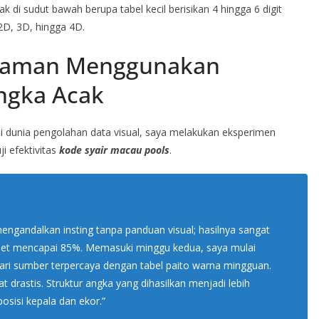
k di sudut bawah berupa tabel kecil berisikan 4 hingga 6 digit
2D, 3D, hingga 4D.
alaman Menggunakan
ngka Acak
i dunia pengolahan data visual, saya melakukan eksperimen
i efektivitas
kode syair macau pools
.
ngandalkan insting tanpa panduan visual; hasilnya sangat
et mencapai 85%. Memasuki minggu kedua, saya mulai
ari sumber terpercaya dengan tabel paito warna mingguan.
at drastis. Struktur angka yang dihasilkan menjadi lebih
sisi kepala dan ekor.”