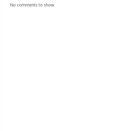
No comments to show.