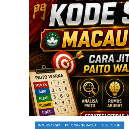
ANALISIS ANGKA
PAITO WARNA MACAU
TOGEL ONLINE