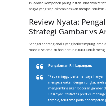
Ini adalah komponen paling instan. Biasanya terleta
angka yang siap dikombinasikan menjadi struktur 
Review Nyata: Peng
Strategi Gambar vs A
Sebagai seorang analis yang berkecimpung lama d
mandiri selama 30 hari berturut-turut untuk menguj
Pengalaman Riil Lapangan:
“Pada minggu pertama, saya hanya me
mengecewakan dengan tingkat meles
mengombinasikan
bocoran gambar
d
Hasilnya? Efektivitas prediksi meningk
terpola, terutama pada penempatan po