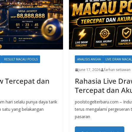
RESULT MACAU POOLS
ANALISIS ANGKA
LIVE DRAW MACA
June 17, 2026
farhan setiawan
w Tercepat dan
Rahasia Live Dr
Tercepat dan Aku
 hari selalu punya daya tarik
poolstogelterbaru.com – Indus
h satu yang belakangan
terus mengalami pergeseran t
pasaran