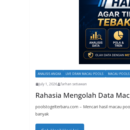
ANALISIS ANGKA
LIVE DRAW MACAU POOLS
MACAU POOLS
July 1, 2026
farhan setiawan
Rahasia Mengolah Data Macau
poolstogelterbaru.com – Mencari hasil macau poo
banyak