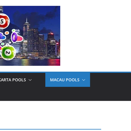
KARTA POOLS
MACAU POOLS