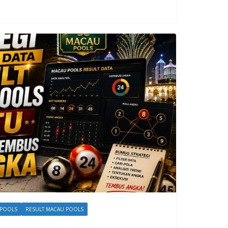
 POOLS
RESULT MACAU POOLS