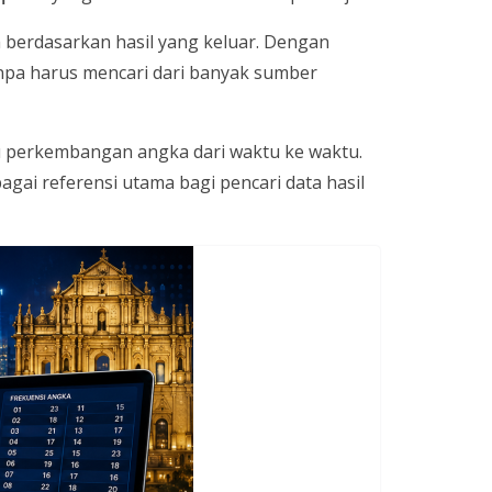
h berdasarkan hasil yang keluar. Dengan
anpa harus mencari dari banyak sumber
u perkembangan angka dari waktu ke waktu.
agai referensi utama bagi pencari data hasil