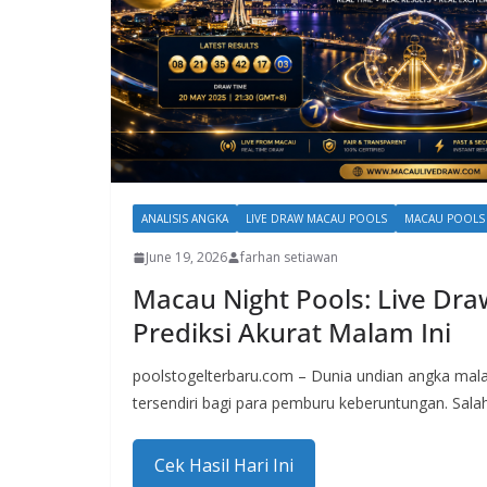
ANALISIS ANGKA
LIVE DRAW MACAU POOLS
MACAU POOLS
June 19, 2026
farhan setiawan
Macau Night Pools: Live Dra
Prediksi Akurat Malam Ini
poolstogelterbaru.com – Dunia undian angka malam
tersendiri bagi para pemburu keberuntungan. Sala