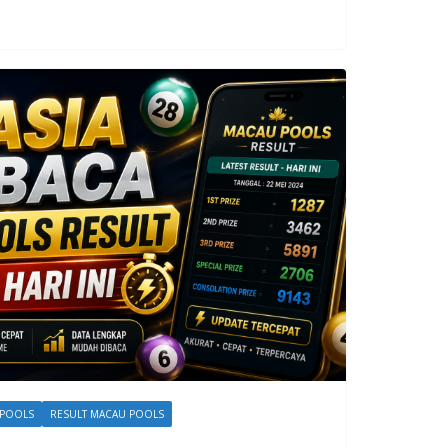
 POOLS
RESULT MACAU POOLS