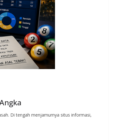
 Angka
sah. Di tengah menjamurnya situs informasi,