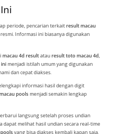
Ini
ap periode, pencarian terkait
result macau
esmi. Informasi ini biasanya digunakan
ai
macau 4d result
atau
result toto macau 4d
,
ini
menjadi istilah umum yang digunakan
hami dan cepat diakses.
melengkapi informasi hasil dengan digit
o macau pools
menjadi semakin lengkap
erbarui langsung setelah proses undian
 dapat melihat hasil undian secara real-time
 pools
yang bisa diakses kembali kapan saja.