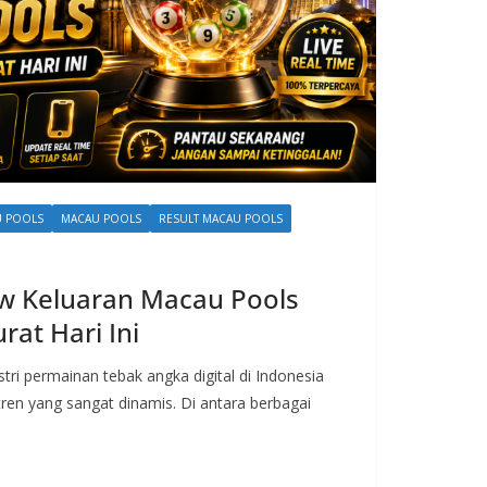
U POOLS
MACAU POOLS
RESULT MACAU POOLS
aw Keluaran Macau Pools
rat Hari Ini
tri permainan tebak angka digital di Indonesia
ren yang sangat dinamis. Di antara berbagai