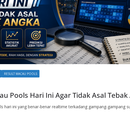
RESULT MACAU POOLS
 Pools Hari Ini Agar Tidak Asal Tebak
ls hari ini yang benar-benar realtime terkadang gampang-gampang su