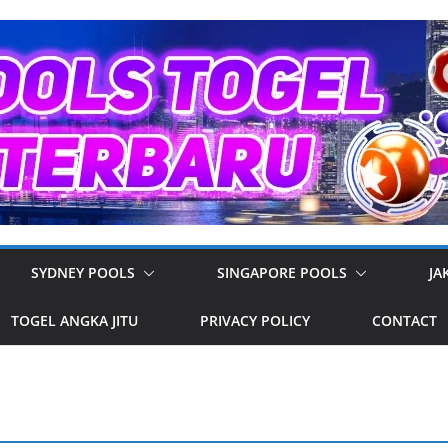
SYDNEY POOLS
SINGAPORE POOLS
JA
TOGEL ANGKA JITU
PRIVACY POLICY
CONTACT