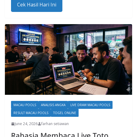
MACAU POOLS
ANALISIS ANGKA
LIVE DRAW MACAU POOLS
RESULT MACAU POOLS
TOGEL ONLINE
June 24, 2026
farhan setiawan
Rahasia Membaca Live Toto