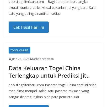
poolstogelterbaru.com – Bagi para pemburu angka
akurat, dunia prediksi visual bukanlah hal yang baru. Salah
satu yang paling dinantikan setiap
TOGEL ONLINE
June 25, 2026
farhan setiawan
Data Keluaran Togel China
Terlengkap untuk Prediksi Jitu
poolstogelterbaru.com Pasaran togel China saat ini telah
menjelma menjadi salah satu pasaran raksasa yang
sangat diperhitungkan oleh para pencinta judi