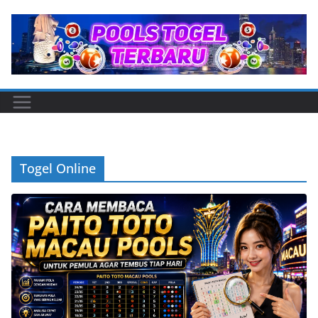
Skip
to
content
Togel Online