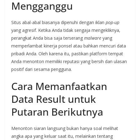
Mengganggu
Situs abal-abal biasanya dipenuhi dengan iklan
pop-up
yang agresif. Ketika Anda tidak sengaja mengekliknya,
perangkat Anda bisa saja terserang
malware
yang
memperlambat kinerja ponsel atau bahkan mencuri data
pribadi Anda. Oleh karena itu, pastikan platform tempat
Anda menonton memiliki reputasi yang bersih dan ulasan
positif dari sesama pengguna.
Cara Memanfaatkan
Data Result untuk
Putaran Berikutnya
Menonton siaran langsung bukan hanya soal melihat
angka apa yang keluar saat itu, melainkan tentang