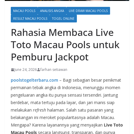
MACAU POOLS
ANALISIS ANGKA
LIVE DRAW MACAU POOLS
RESULT MACAU POOLS
TOGEL ONLINE
Rahasia Membaca Live
Toto Macau Pools untuk
Pemburu Jackpot
June 24, 2026
farhan setiawan
poolstogelterbaru.com
– Bagi sebagian besar penikmat
permainan tebak angka di Indonesia, menunggu momen
pengeluaran angka itu punya sensasi tersendiri. Jantung
berdebar, mata tertuju pada layar, dan jari manis siap
melakukan
refresh
halaman. Salah satu pasaran yang
belakangan ini meroket popularitasnya adalah Macau.
Mengapa? Karena layanannya yang menyajikan
Live Toto
Macau Pools
secara langsung, transparan, dan punya