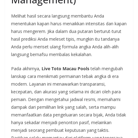
Melihat hasil secara langsung membantu Anda
menentukan kapan harus menaikkan intensitas dan kapan
harus mengerem. Jika dalam dua putaran berturut-turut
hasil prediksi Anda meleset tipis, mungkin itu tandanya
Anda perlu meriset ulang formula angka Anda alih-alih
langsung bernafsu membalas kekalahan.
Pada akhirnya,
Live Toto Macau Pools
telah mengubah
lanskap cara menikmati permainan tebak angka di era
modern. Layanan ini menawarkan transparansi,
kecepatan, dan akurasi yang selama ini dicari oleh para
pemain. Dengan mengetahui jadwal resmi, memahami
dampak dari pemilihan link yang salah, serta mampu
memanfaatkan data pengeluaran secara bijak, Anda tidak
hanya sekadar menjadi penonton pasif, melainkan
menjadi seorang pembuat keputusan yang taktis.
Pastikan selalu memantau dari platform yang tepercaya