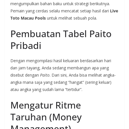
mengumpulkan bahan baku untuk strategi berikutnya.
Pemain yang cerdas selalu mencatat setiap hasil dari
Live
Toto Macau Pools
untuk melihat sebuah pola.
Pembuatan Tabel Paito
Pribadi
Dengan mengompilasi hasil keluaran berdasarkan hari
dan jam tayang, Anda sedang membangun apa yang
disebut dengan
Paito
. Dari sini, Anda bisa melihat angka-
angka mana saja yang sedang “hangat” (sering keluar)
atau angka yang sudah lama “tertidur”.
Mengatur Ritme
Taruhan (Money
Management)