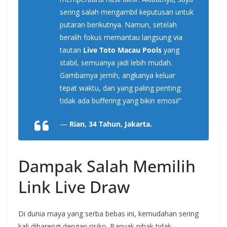
sering salah mengambil keputusan untuk
putaran berikutnya. Namun, setelah
beralih fokus memantau langsung via
tautan
Live Toto Macau Pools
yang
stabil, semuanya jadi lebih mudah.
Gambarnya jernih, angkanya keluar
tepat waktu, dan yang paling penting:
tidak ada buffering yang bikin emosi!”
—
Rian, 34 Tahun, Jakarta.
Dampak Salah Memilih
Link Live Draw
Di dunia maya yang serba bebas ini, kemudahan sering
kali dibarengi dengan risiko. Banyak pihak tidak