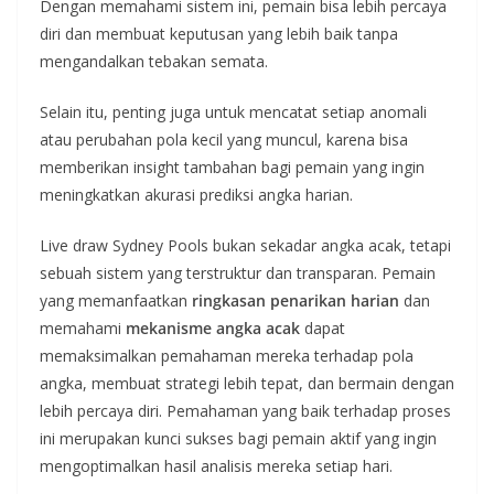
Dengan memahami sistem ini, pemain bisa lebih percaya
diri dan membuat keputusan yang lebih baik tanpa
mengandalkan tebakan semata.
Selain itu, penting juga untuk mencatat setiap anomali
atau perubahan pola kecil yang muncul, karena bisa
memberikan insight tambahan bagi pemain yang ingin
meningkatkan akurasi prediksi angka harian.
Live draw Sydney Pools bukan sekadar angka acak, tetapi
sebuah sistem yang terstruktur dan transparan. Pemain
yang memanfaatkan
ringkasan penarikan harian
dan
memahami
mekanisme angka acak
dapat
memaksimalkan pemahaman mereka terhadap pola
angka, membuat strategi lebih tepat, dan bermain dengan
lebih percaya diri. Pemahaman yang baik terhadap proses
ini merupakan kunci sukses bagi pemain aktif yang ingin
mengoptimalkan hasil analisis mereka setiap hari.