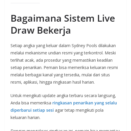
Bagaimana Sistem Live
Draw Bekerja
Setiap angka yang keluar dalam Sydney Pools dilakukan
melalui mekanisme undian resmi yang terkontrol. Meski
terlihat acak, ada prosedur yang memastikan keadilan
setiap penarikan. Pemain bisa memeriksa keluaran resmi
melalui berbagai kanal yang tersedia, mulai dari situs
resmi, aplikasi, hingga ringkasan hasil harian.
Untuk mengikuti update angka terbaru secara langsung,
Anda bisa memeriksa
ringkasan penarikan yang selalu
diperbarui setiap sesi
agar tetap mengikuti pola
keluaran harian.
Dengan mengakses ringkasan ini, pemain bisa memantau