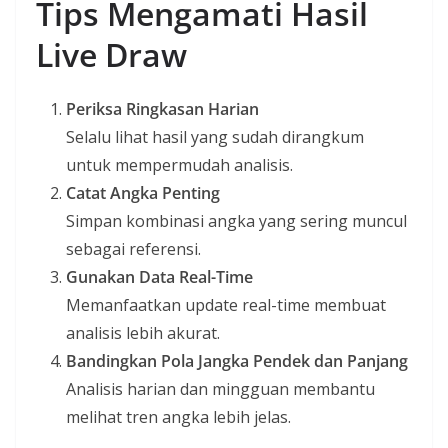
Tips Mengamati Hasil
Live Draw
Periksa Ringkasan Harian
Selalu lihat hasil yang sudah dirangkum
untuk mempermudah analisis.
Catat Angka Penting
Simpan kombinasi angka yang sering muncul
sebagai referensi.
Gunakan Data Real-Time
Memanfaatkan update real-time membuat
analisis lebih akurat.
Bandingkan Pola Jangka Pendek dan Panjang
Analisis harian dan mingguan membantu
melihat tren angka lebih jelas.