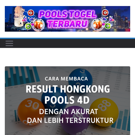
Skip
to
content