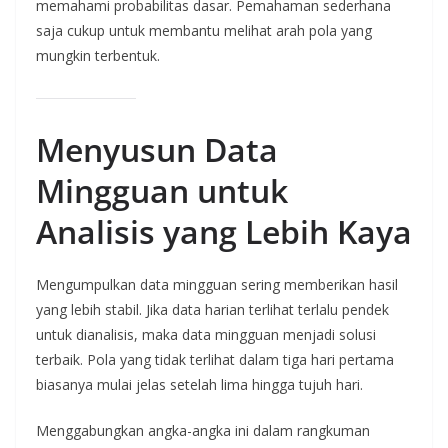
memahami probabilitas dasar. Pemahaman sederhana
saja cukup untuk membantu melihat arah pola yang
mungkin terbentuk.
Menyusun Data
Mingguan untuk
Analisis yang Lebih Kaya
Mengumpulkan data mingguan sering memberikan hasil
yang lebih stabil. Jika data harian terlihat terlalu pendek
untuk dianalisis, maka data mingguan menjadi solusi
terbaik. Pola yang tidak terlihat dalam tiga hari pertama
biasanya mulai jelas setelah lima hingga tujuh hari.
Menggabungkan angka-angka ini dalam rangkuman