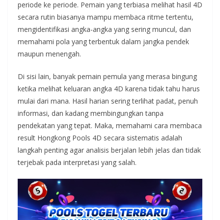
periode ke periode. Pemain yang terbiasa melihat hasil 4D
secara rutin biasanya mampu membaca ritme tertentu,
mengidentifikasi angka-angka yang sering muncul, dan
memahami pola yang terbentuk dalam jangka pendek
maupun menengah.
Di sisi lain, banyak pemain pemula yang merasa bingung
ketika melihat keluaran angka 4D karena tidak tahu harus
mulai dari mana. Hasil harian sering terlihat padat, penuh
informasi, dan kadang membingungkan tanpa
pendekatan yang tepat. Maka, memahami cara membaca
result Hongkong Pools 4D secara sistematis adalah
langkah penting agar analisis berjalan lebih jelas dan tidak
terjebak pada interpretasi yang salah.