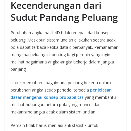
Kecenderungan dari
Sudut Pandang Peluang
Perubahan angka hasil 4D tidak terlepas dari konsep
peluang. Meskipun sistem undian dilakukan secara acak,
pola dapat terbaca ketika data diperbanyak. Pemahaman
mengenai peluang ini penting bagi pemain yang ingin
melihat bagaimana angka-angka bekerja dalam jangka
panjang.
Untuk memahami bagaimana peluang bekerja dalam
perubahan angka setiap periode, tersedia
penjelasan
dasar mengenai konsep probabilitas
yang membantu
melihat hubungan antara pola yang muncul dan
mekanisme angka acak dalam sistem undian.
Pemain tidak harus menjadi ahli statistik untuk