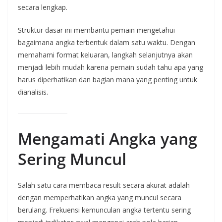
secara lengkap.
Struktur dasar ini membantu pemain mengetahui
bagaimana angka terbentuk dalam satu waktu. Dengan
memahami format keluaran, langkah selanjutnya akan
menjadi lebih mudah karena pemain sudah tahu apa yang
harus diperhatikan dan bagian mana yang penting untuk
dianalisis.
Mengamati Angka yang
Sering Muncul
Salah satu cara membaca result secara akurat adalah
dengan memperhatikan angka yang muncul secara
berulang. Frekuensi kemunculan angka tertentu sering