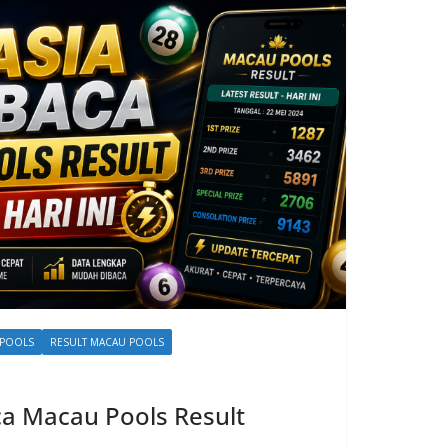
 POOLS
RESULT MACAU POOLS
 Macau Pools Result