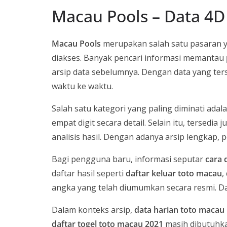
Macau Pools – Data 4D
Macau Pools
merupakan salah satu pasaran y
diakses. Banyak pencari informasi memantau
arsip data sebelumnya. Dengan data yang ter
waktu ke waktu.
Salah satu kategori yang paling diminati adal
empat digit secara detail. Selain itu, tersedia 
analisis hasil. Dengan adanya arsip lengkap,
Bagi pengguna baru, informasi seputar
cara 
daftar hasil seperti
daftar keluar toto macau
,
angka yang telah diumumkan secara resmi. Da
Dalam konteks arsip,
data harian toto macau
daftar togel toto macau 2021
masih dibutuhka