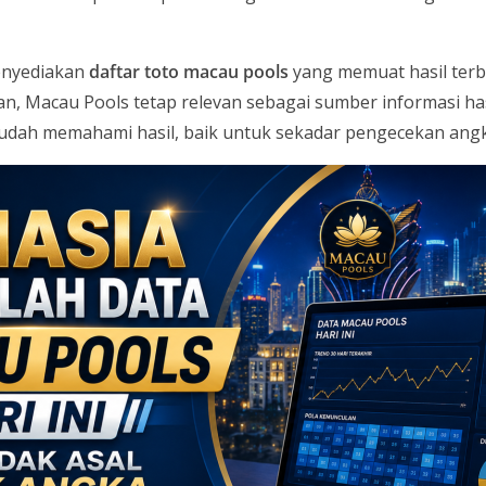
enyediakan
daftar toto macau pools
yang memuat hasil terb
an, Macau Pools tetap relevan sebagai sumber informasi ha
udah memahami hasil, baik untuk sekadar pengecekan angk