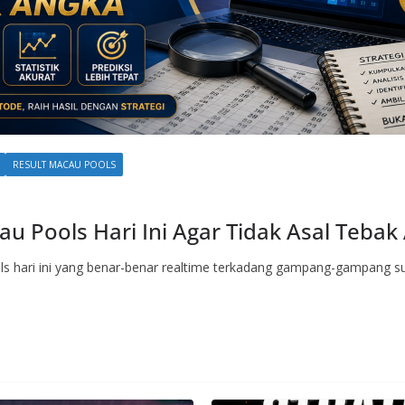
RESULT MACAU POOLS
 Pools Hari Ini Agar Tidak Asal Tebak
ls hari ini yang benar-benar realtime terkadang gampang-gampang su