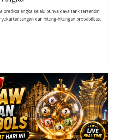
 prediksi angka selalu punya daya tarik tersendiri
yukai tantangan dan hitung-hitungan probabilitas.