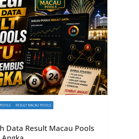
 POOLS
RESULT MACAU POOLS
ah Data Result Macau Pools
s Angka