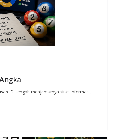
 Angka
sah. Di tengah menjamurnya situs informasi,