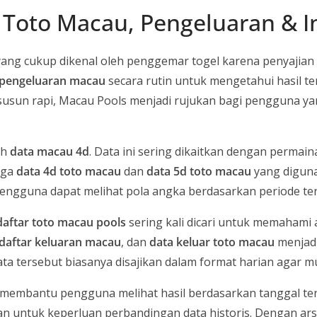
 Toto Macau, Pengeluaran & 
ang cukup dikenal oleh penggemar togel karena penyajian 
pengeluaran macau
secara rutin untuk mengetahui hasil 
susun rapi, Macau Pools menjadi rujukan bagi pengguna y
ah
data macau 4d
. Data ini sering dikaitkan dengan permai
juga
data 4d toto macau
dan
data 5d toto macau
yang digun
 pengguna dapat melihat pola angka berdasarkan periode ter
daftar toto macau pools
sering kali dicari untuk memahami a
daftar keluaran macau
, dan
data keluar toto macau
menjadi
ta tersebut biasanya disajikan dalam format harian agar m
membantu pengguna melihat hasil berdasarkan tanggal tert
n untuk keperluan perbandingan data historis. Dengan ars