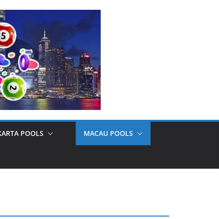
KARTA POOLS
MACAU POOLS