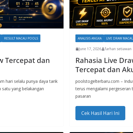
RESULT MACAU POOLS
ANALISIS ANGKA
LIVE DRAW MACA
June 17, 2026
farhan setiawan
w Tercepat dan
Rahasia Live Dr
Tercepat dan Aku
 hari selalu punya daya tarik
poolstogelterbaru.com – Indus
h satu yang belakangan
terus mengalami pergeseran t
pasaran