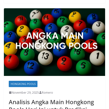
HONGKONG POOLS
November 29, 2025
Romero
Analisis Angka Main Hongkong