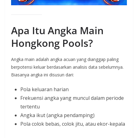
Apa Itu Angka Main
Hongkong Pools?
Angka main adalah angka acuan yang dianggap paling
berpotensi keluar berdasarkan analisis data sebelumnya.
Biasanya angka ini disusun dari:
Pola keluaran harian
Frekuensi angka yang muncul dalam periode
tertentu
Angka ikut (angka pendamping)
Pola colok bebas, colok jitu, atau ekor-kepala