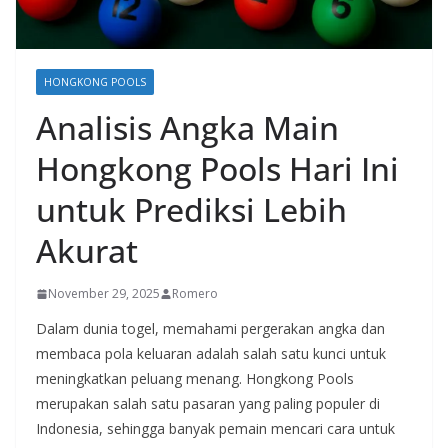
HONGKONG POOLS
Analisis Angka Main
Hongkong Pools Hari Ini
untuk Prediksi Lebih
Akurat
November 29, 2025
Romero
Dalam dunia togel, memahami pergerakan angka dan
membaca pola keluaran adalah salah satu kunci untuk
meningkatkan peluang menang. Hongkong Pools
merupakan salah satu pasaran yang paling populer di
Indonesia, sehingga banyak pemain mencari cara untuk