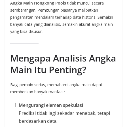
Angka Main Hongkong Pools
tidak muncul secara
sembarangan. Perhitungan biasanya melibatkan
pengamatan mendalam terhadap data historis. Semakin
banyak data yang dianalisis, semakin akurat angka main
yang bisa disusun.
Mengapa Analisis Angka
Main Itu Penting?
Bagi pemain serius, memahami angka main dapat
memberikan banyak manfaat:
Mengurangi elemen spekulasi
Prediksi tidak lagi sekadar menebak, tetapi
berdasarkan data.