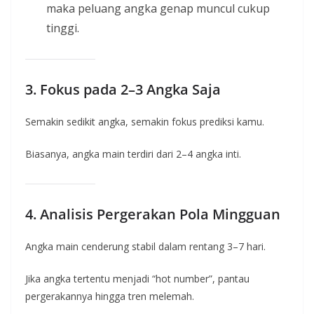
maka peluang angka genap muncul cukup
tinggi.
3. Fokus pada 2–3 Angka Saja
Semakin sedikit angka, semakin fokus prediksi kamu.
Biasanya, angka main terdiri dari 2–4 angka inti.
4. Analisis Pergerakan Pola Mingguan
Angka main cenderung stabil dalam rentang 3–7 hari.
Jika angka tertentu menjadi “hot number”, pantau
pergerakannya hingga tren melemah.