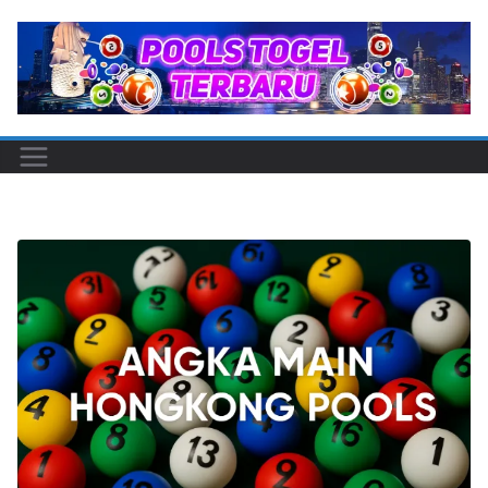
Skip
to
content