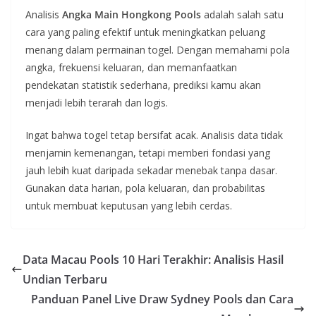
Analisis
Angka Main Hongkong Pools
adalah salah satu
cara yang paling efektif untuk meningkatkan peluang
menang dalam permainan togel. Dengan memahami pola
angka, frekuensi keluaran, dan memanfaatkan
pendekatan statistik sederhana, prediksi kamu akan
menjadi lebih terarah dan logis.
Ingat bahwa togel tetap bersifat acak. Analisis data tidak
menjamin kemenangan, tetapi memberi fondasi yang
jauh lebih kuat daripada sekadar menebak tanpa dasar.
Gunakan data harian, pola keluaran, dan probabilitas
untuk membuat keputusan yang lebih cerdas.
Data Macau Pools 10 Hari Terakhir: Analisis Hasil
Undian Terbaru
Panduan Panel Live Draw Sydney Pools dan Cara