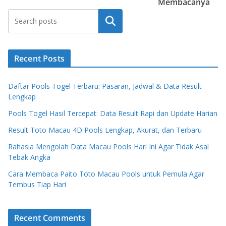
Membacanya
Search
Recent Posts
Daftar Pools Togel Terbaru: Pasaran, Jadwal & Data Result
Lengkap
Pools Togel Hasil Tercepat: Data Result Rapi dan Update Harian
Result Toto Macau 4D Pools Lengkap, Akurat, dan Terbaru
Rahasia Mengolah Data Macau Pools Hari Ini Agar Tidak Asal
Tebak Angka
Cara Membaca Paito Toto Macau Pools untuk Pemula Agar
Tembus Tiap Hari
Recent Comments