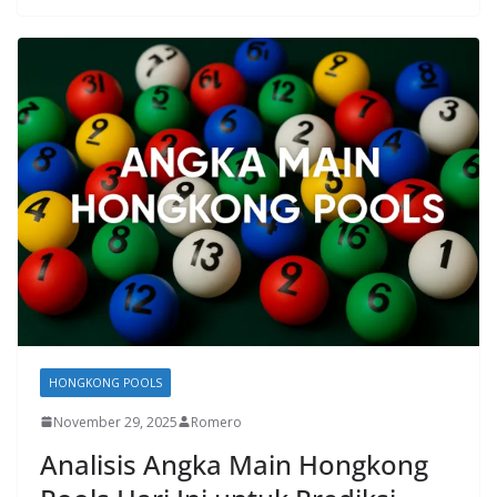
HONGKONG POOLS
November 29, 2025
Romero
Analisis Angka Main Hongkong