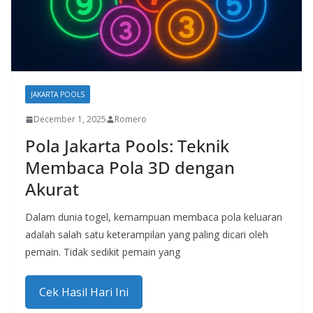
JAKARTA POOLS
December 1, 2025
Romero
Pola Jakarta Pools: Teknik
Membaca Pola 3D dengan
Akurat
Dalam dunia togel, kemampuan membaca pola keluaran
adalah salah satu keterampilan yang paling dicari oleh
pemain. Tidak sedikit pemain yang