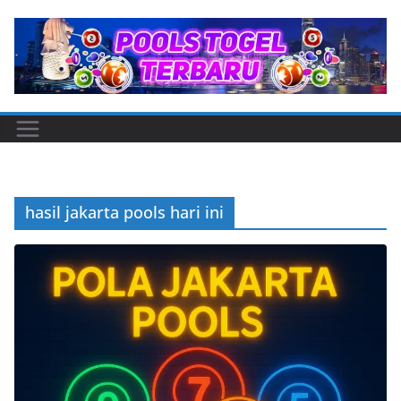
Skip
to
content
hasil jakarta pools hari ini