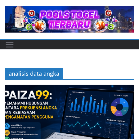
Skip
to
content
analisis data angka