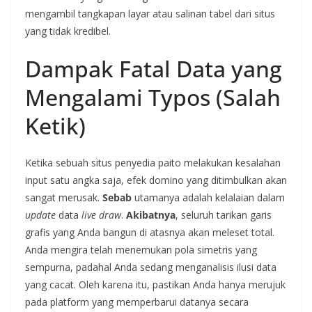
mengambil tangkapan layar atau salinan tabel dari situs
yang tidak kredibel.
Dampak Fatal Data yang
Mengalami Typos (Salah
Ketik)
Ketika sebuah situs penyedia paito melakukan kesalahan
input satu angka saja, efek domino yang ditimbulkan akan
sangat merusak.
Sebab
utamanya adalah kelalaian dalam
update
data
live draw
.
Akibatnya
, seluruh tarikan garis
grafis yang Anda bangun di atasnya akan meleset total.
Anda mengira telah menemukan pola simetris yang
sempurna, padahal Anda sedang menganalisis ilusi data
yang cacat. Oleh karena itu, pastikan Anda hanya merujuk
pada platform yang memperbarui datanya secara