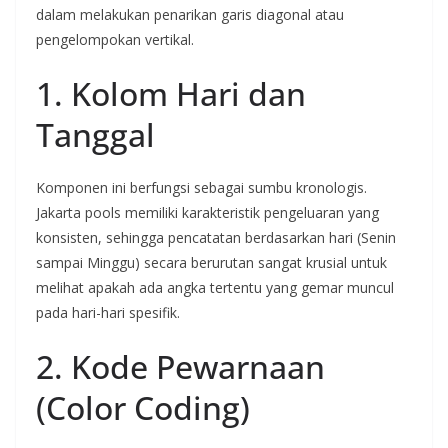
dalam melakukan penarikan garis diagonal atau
pengelompokan vertikal.
1. Kolom Hari dan
Tanggal
Komponen ini berfungsi sebagai sumbu kronologis.
Jakarta pools memiliki karakteristik pengeluaran yang
konsisten, sehingga pencatatan berdasarkan hari (Senin
sampai Minggu) secara berurutan sangat krusial untuk
melihat apakah ada angka tertentu yang gemar muncul
pada hari-hari spesifik.
2. Kode Pewarnaan
(Color Coding)