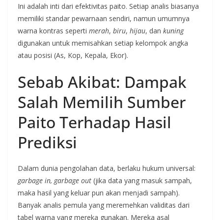
Ini adalah inti dari efektivitas paito. Setiap analis biasanya
memiliki standar pewarnaan sendiri, namun umumnya
warna kontras seperti
merah
,
biru
,
hijau
, dan
kuning
digunakan untuk memisahkan setiap kelompok angka
atau posisi (As, Kop, Kepala, Ekor).
Sebab Akibat: Dampak
Salah Memilih Sumber
Paito Terhadap Hasil
Prediksi
Dalam dunia pengolahan data, berlaku hukum universal:
garbage in, garbage out
(jika data yang masuk sampah,
maka hasil yang keluar pun akan menjadi sampah).
Banyak analis pemula yang meremehkan validitas dari
tabel warna yang mereka gunakan. Mereka asal