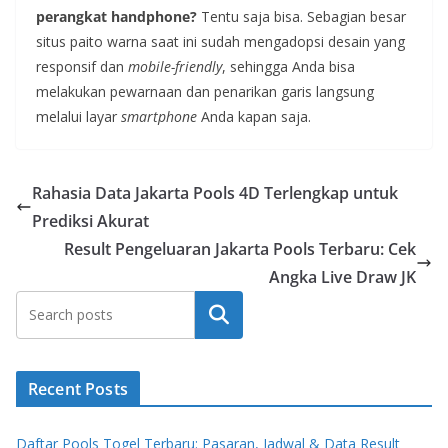
perangkat handphone?
Tentu saja bisa. Sebagian besar
situs paito warna saat ini sudah mengadopsi desain yang
responsif dan
mobile-friendly
, sehingga Anda bisa
melakukan pewarnaan dan penarikan garis langsung
melalui layar
smartphone
Anda kapan saja.
Rahasia Data Jakarta Pools 4D Terlengkap untuk
Prediksi Akurat
Result Pengeluaran Jakarta Pools Terbaru: Cek
Angka Live Draw JK
Search
Recent Posts
Daftar Pools Togel Terbaru: Pasaran, Jadwal & Data Result