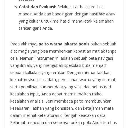
Catat dan Evaluasi:
Selalu catat hasil prediksi
mandiri Anda dan bandingkan dengan hasil
live draw
yang keluar untuk melihat di mana letak kelemahan
tarikan garis Anda.
Pada akhirnya,
paito warna jakarta pools
bukan sebuah
alat magis yang bisa memberikan kepastian mutlak tanpa
cela. Namun, instrumen ini adalah sebuah peta navigasi
yang ilmiah, yang mengubah spekulasi buta menjadi
sebuah kalkulasi yang terukur. Dengan memanfaatkan
kekuatan visualisasi data, pemisahan warna yang cermat,
serta pemilihan sumber data yang valid dan bebas dari
kesalahan input, Anda dapat meminimalkan risiko
kesalahan analisis. Seni membaca paito membutuhkan
kesabaran, latihan yang konsisten, dan ketajaman mata
dalam melihat keteraturan di tengah keacakan data.
Selamat mencoba dan semoga tarikan pola Anda tembus