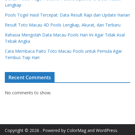
Lengkap
Pools Togel Hasil Tercepat: Data Result Rapi dan Update Harian
Result Toto Macau 4D Pools Lengkap, Akurat, dan Terbaru
Rahasia Mengolah Data Macau Pools Hari Ini Agar Tidak Asal
Tebak Angka
Cara Membaca Paito Toto Macau Pools untuk Pemula Agar
Tembus Tiap Hari
Recent Comments
No comments to show.
Copyright © 2026
. Powered by
ColorMag
and
WordPress
.