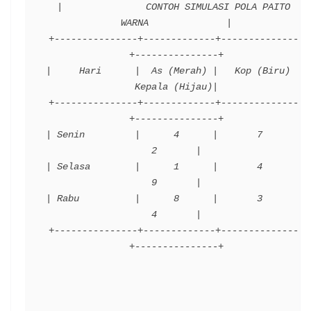
|               CONTOH SIMULASI POLA PAITO 
WARNA              |

+---------------+-------------+---------------
+---------------+

|     Hari      |  As (Merah) |   Kop (Biru)  | 
Kepala (Hijau)|

+---------------+-------------+---------------
+---------------+

| Senin         |      4      |       7       |       
2       |

| Selasa        |      1      |       4       |       
9       |

| Rabu          |      8      |       3       |       
4       |

+---------------+-------------+---------------