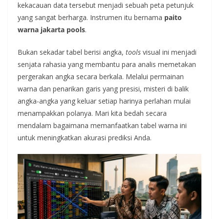
kekacauan data tersebut menjadi sebuah peta petunjuk
yang sangat berharga. Instrumen itu bernama
paito
warna jakarta pools
.
Bukan sekadar tabel berisi angka,
tools
visual ini menjadi
senjata rahasia yang membantu para analis memetakan
pergerakan angka secara berkala. Melalui permainan
warna dan penarikan garis yang presisi, misteri di balik
angka-angka yang keluar setiap harinya perlahan mulai
menampakkan polanya. Mari kita bedah secara
mendalam bagaimana memanfaatkan tabel warna ini
untuk meningkatkan akurasi prediksi Anda.