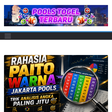
Skip
to
content