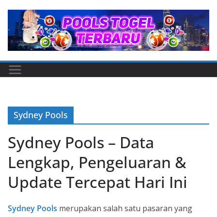
Skip
to
content
Sydney Pools
Sydney Pools – Data
Lengkap, Pengeluaran &
Update Tercepat Hari Ini
Sydney Pools
merupakan salah satu pasaran yang