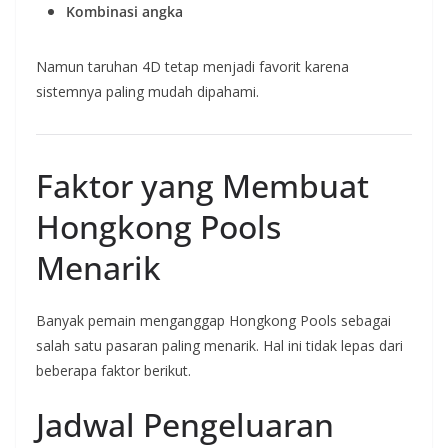
Kombinasi angka
Namun taruhan 4D tetap menjadi favorit karena
sistemnya paling mudah dipahami.
Faktor yang Membuat
Hongkong Pools
Menarik
Banyak pemain menganggap Hongkong Pools sebagai
salah satu pasaran paling menarik. Hal ini tidak lepas dari
beberapa faktor berikut.
Jadwal Pengeluaran