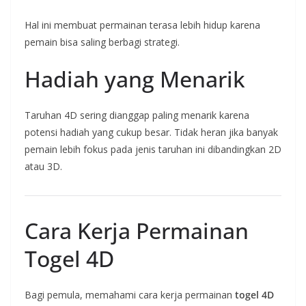
Hal ini membuat permainan terasa lebih hidup karena
pemain bisa saling berbagi strategi.
Hadiah yang Menarik
Taruhan 4D sering dianggap paling menarik karena
potensi hadiah yang cukup besar. Tidak heran jika banyak
pemain lebih fokus pada jenis taruhan ini dibandingkan 2D
atau 3D.
Cara Kerja Permainan
Togel 4D
Bagi pemula, memahami cara kerja permainan
togel 4D