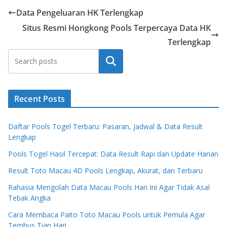
Data Pengeluaran HK Terlengkap
Situs Resmi Hongkong Pools Terpercaya Data HK
Terlengkap
Search
Recent Posts
Daftar Pools Togel Terbaru: Pasaran, Jadwal & Data Result
Lengkap
Pools Togel Hasil Tercepat: Data Result Rapi dan Update Harian
Result Toto Macau 4D Pools Lengkap, Akurat, dan Terbaru
Rahasia Mengolah Data Macau Pools Hari Ini Agar Tidak Asal
Tebak Angka
Cara Membaca Paito Toto Macau Pools untuk Pemula Agar
Tembus Tiap Hari