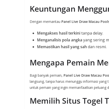
Keuntungan Menggun
Dengan memantau
Panel Live Draw Macau Pool
Mengakses hasil terkini
tanpa delay.
Menganalisis pola angka
yang sering m
Memastikan hasil yang sah
dan resmi.
Mengapa Pemain Memi
Bagi banyak pemain,
Panel Live Draw Macau Poo
langsung, tanpa harus menunggu informasi yang t
untuk pemain yang ingin memanfaatkan peluang d
Memilih Situs Togel