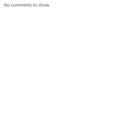
No comments to show.