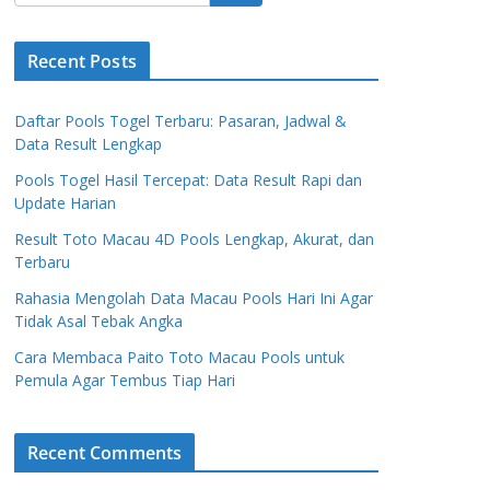
Recent Posts
Daftar Pools Togel Terbaru: Pasaran, Jadwal &
Data Result Lengkap
Pools Togel Hasil Tercepat: Data Result Rapi dan
Update Harian
Result Toto Macau 4D Pools Lengkap, Akurat, dan
Terbaru
Rahasia Mengolah Data Macau Pools Hari Ini Agar
Tidak Asal Tebak Angka
Cara Membaca Paito Toto Macau Pools untuk
Pemula Agar Tembus Tiap Hari
Recent Comments