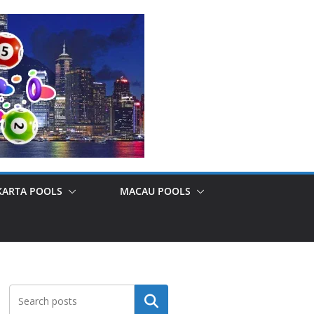
KARTA POOLS
MACAU POOLS
Search