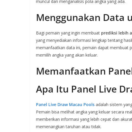
muncul dan menganalisis pola angka yang ada.
Menggunakan Data u
Bagi pemain yang ingin membuat
prediksi lebih 
yang menyediakan informasi lengkap tentang hasil
memanfaatkan data ini, pemain dapat membuat pre
memilih angka yang akan keluar.
Memanfaatkan Panel 
Apa Itu Panel Live D
Panel Live Draw Macau Pools
adalah sistem yang
Pemain bisa melihat angka yang keluar secara real
memberikan informasi yang lebih cepat dan akur
memenangkan taruhan atau tidak.