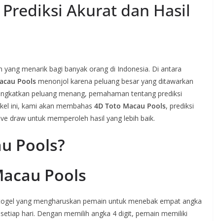
Prediksi Akurat dan Hasil
 yang menarik bagi banyak orang di Indonesia. Di antara
acau Pools
menonjol karena peluang besar yang ditawarkan
eningkatkan peluang menang, pemahaman tentang prediksi
tikel ini, kami akan membahas
4D Toto Macau Pools
, prediksi
ive draw untuk memperoleh hasil yang lebih baik.
au Pools?
Macau Pools
 togel yang mengharuskan pemain untuk menebak empat angka
setiap hari. Dengan memilih angka 4 digit, pemain memiliki