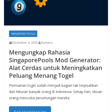
SINGAPORE POOLS
December 4, 2025
Romero
Mengungkap Rahasia
SingaporePools Mod Generator:
Alat Cerdas untuk Meningkatkan
Peluang Menang Togel
Permainan togel sudah menjadi bagian tak terpisahkan
dari hiburan banyak orang di Indonesia. Setiap hari, ribuan
orang mencoba peruntungan mereka