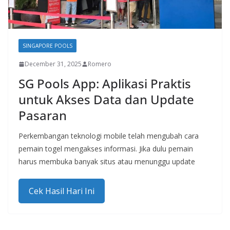
SINGAPORE POOLS
December 31, 2025
Romero
SG Pools App: Aplikasi Praktis
untuk Akses Data dan Update
Pasaran
Perkembangan teknologi mobile telah mengubah cara
pemain togel mengakses informasi. Jika dulu pemain
harus membuka banyak situs atau menunggu update