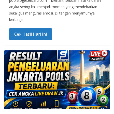
poolstogelterbaru.com – Menanti sebuah hasil keluaran
angka sering kali menjadi momen yang mendebarkan
sekaligus menguras emosi. Di tengah menjamurnya
berbagai