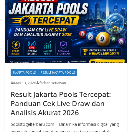
JAKARTA POOLS
RESULT JAKARTA POOLS
May 13, 2026
farhan setiawan
Result Jakarta Pools Tercepat:
Panduan Cek Live Draw dan
Analisis Akurat 2026
poolstogelterbaru.com – Dinamika informasi digital yang
bergerak sangat cepat menuntut setiap orang untuk