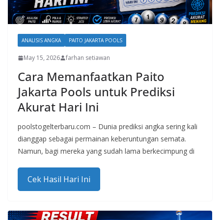
ANALISIS ANGKA
PAITO JAKARTA POOLS
May 15, 2026
farhan setiawan
Cara Memanfaatkan Paito
Jakarta Pools untuk Prediksi
Akurat Hari Ini
poolstogelterbaru.com – Dunia prediksi angka sering kali
dianggap sebagai permainan keberuntungan semata.
Namun, bagi mereka yang sudah lama berkecimpung di