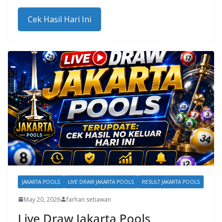
JAKARTA POOLS
LIVE DRAW JAKARTA POOLS
RESULT JAKARTA POOLS
May 20, 2026
farhan setiawan
Live Draw Jakarta Pools