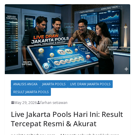
ANALISIS ANGKA
JAKARTA POOLS
LIVE DRAW JAKARTA POOLS
RESULT JAKARTA POOLS
May 29, 2026
farhan setiawan
Live Jakarta Pools Hari Ini: Result
Tercepat Resmi & Akurat