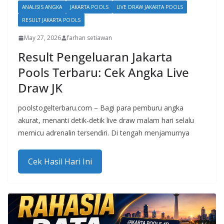
ANALISIS ANGKA
JAKARTA POOLS
LIVE DRAW JAKARTA POOLS
RESULT JAKARTA POOLS
May 27, 2026
farhan setiawan
Result Pengeluaran Jakarta
Pools Terbaru: Cek Angka Live
Draw JK
poolstogelterbaru.com – Bagi para pemburu angka
akurat, menanti detik-detik live draw malam hari selalu
memicu adrenalin tersendiri. Di tengah menjamurnya