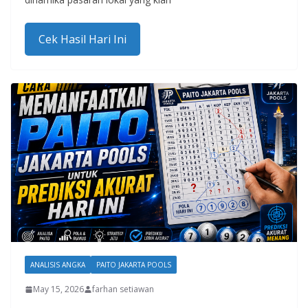
ANALISIS ANGKA
PAITO JAKARTA POOLS
May 15, 2026
farhan setiawan