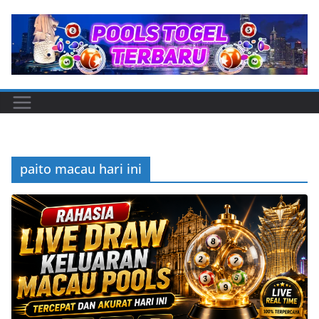
Skip
to
content
paito macau hari ini