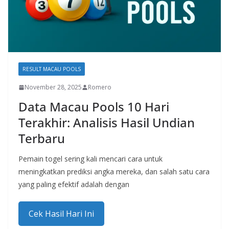
RESULT MACAU POOLS
November 28, 2025
Romero
Data Macau Pools 10 Hari
Terakhir: Analisis Hasil Undian
Terbaru
Pemain togel sering kali mencari cara untuk
meningkatkan prediksi angka mereka, dan salah satu cara
yang paling efektif adalah dengan