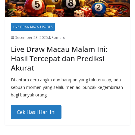
LIVE DRAW MACAU POOLS
December 23, 2025
Romero
Live Draw Macau Malam Ini:
Hasil Tercepat dan Prediksi
Akurat
Di antara deru angka dan harapan yang tak terucap, ada
sebuah momen yang selalu menjadi puncak kegembiraan
bagi banyak orang: