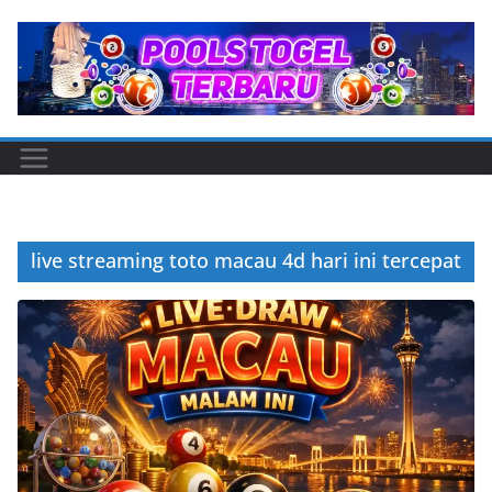
Skip
to
content
live streaming toto macau 4d hari ini tercepat