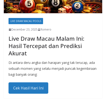
LIVE DRAW MACAU POOLS
December 23, 2025
Romero
Live Draw Macau Malam Ini:
Hasil Tercepat dan Prediksi
Akurat
Di antara deru angka dan harapan yang tak terucap, ada
sebuah momen yang selalu menjadi puncak kegembiraan
bagi banyak orang: