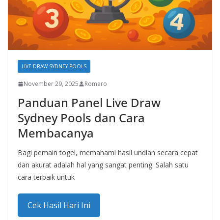
LIVE DRAW SYDNEY POOLS
November 29, 2025
Romero
Panduan Panel Live Draw
Sydney Pools dan Cara
Membacanya
Bagi pemain togel, memahami hasil undian secara cepat
dan akurat adalah hal yang sangat penting. Salah satu
cara terbaik untuk