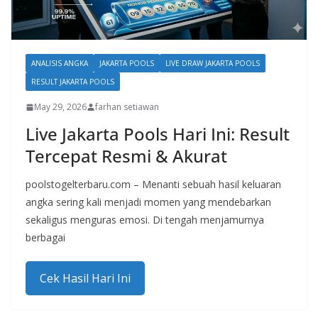
ANALISIS ANGKA
JAKARTA POOLS
LIVE DRAW JAKARTA POOLS
RESULT JAKARTA POOLS
May 29, 2026
farhan setiawan
Live Jakarta Pools Hari Ini: Result
Tercepat Resmi & Akurat
poolstogelterbaru.com – Menanti sebuah hasil keluaran
angka sering kali menjadi momen yang mendebarkan
sekaligus menguras emosi. Di tengah menjamurnya
berbagai