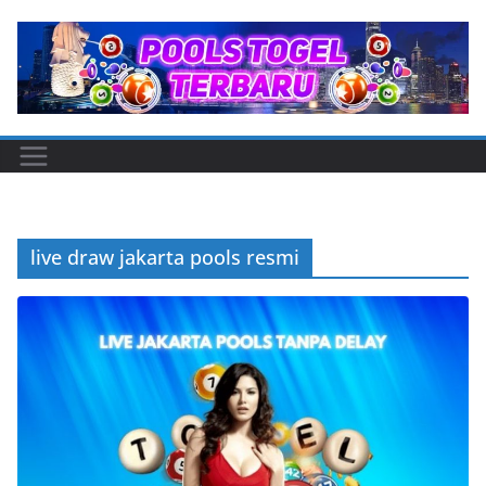
Skip
to
content
live draw jakarta pools resmi