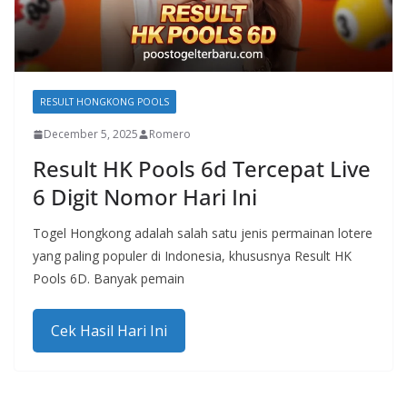
RESULT HONGKONG POOLS
December 5, 2025
Romero
Result HK Pools 6d Tercepat Live
6 Digit Nomor Hari Ini
Togel Hongkong adalah salah satu jenis permainan lotere
yang paling populer di Indonesia, khususnya Result HK
Pools 6D. Banyak pemain