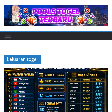
Skip
to
content
keluaran togel