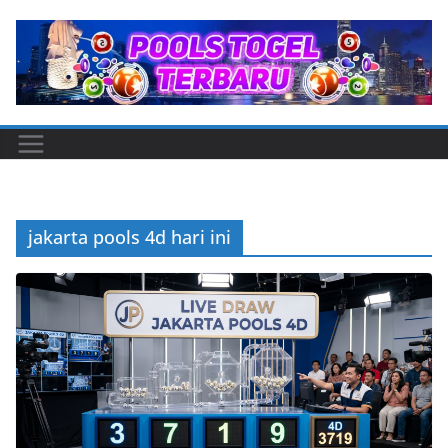
Skip
to
content
jakarta pools 4d hari ini