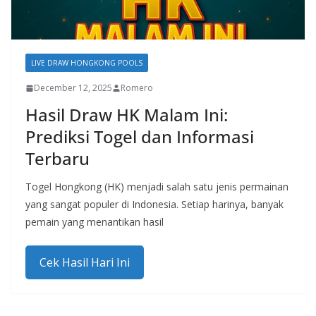
LIVE DRAW HONGKONG POOLS
December 12, 2025
Romero
Hasil Draw HK Malam Ini:
Prediksi Togel dan Informasi
Terbaru
Togel Hongkong (HK) menjadi salah satu jenis permainan
yang sangat populer di Indonesia. Setiap harinya, banyak
pemain yang menantikan hasil