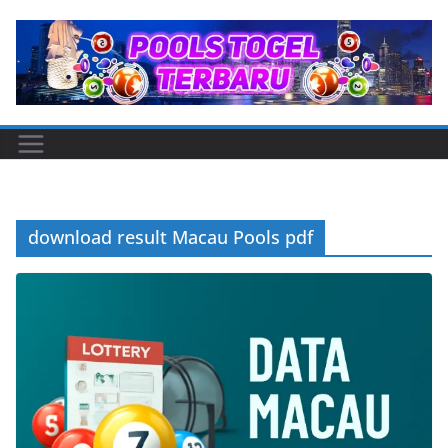
Skip
to
content
download result Macau Pools pdf