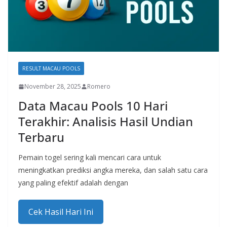
RESULT MACAU POOLS
November 28, 2025
Romero
Data Macau Pools 10 Hari
Terakhir: Analisis Hasil Undian
Terbaru
Pemain togel sering kali mencari cara untuk
meningkatkan prediksi angka mereka, dan salah satu cara
yang paling efektif adalah dengan