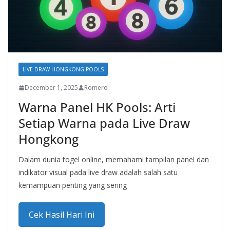
LIVE DRAW HONGKONG POOLS
December 1, 2025
Romero
Warna Panel HK Pools: Arti
Setiap Warna pada Live Draw
Hongkong
Dalam dunia togel online, memahami tampilan panel dan
indikator visual pada live draw adalah salah satu
kemampuan penting yang sering