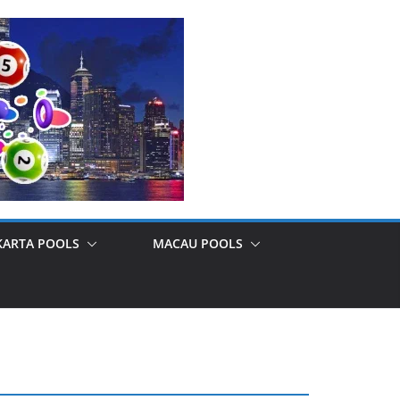
KARTA POOLS
MACAU POOLS