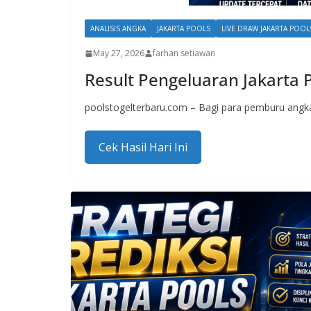
ANALISIS ANGKA
JAKARTA POOLS
LIVE DRAW JAKARTA POOL
May 27, 2026
farhan setiawan
Result Pengeluaran Jakarta 
poolstogelterbaru.com – Bagi para pemburu angka 