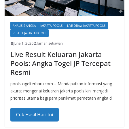
ANALISIS ANGKA
JAKARTA POOLS
LIVE DRAW JAKARTA POOLS
RESULT JAKARTA POOLS
June 1, 2026
farhan setiawan
Live Result Keluaran Jakarta
Pools: Angka Togel JP Tercepat
Resmi
poolstogelterbaru.com – Mendapatkan informasi yang
akurat mengenai keluaran jakarta pools kini menjadi
prioritas utama bagi para penikmat pemetaan angka di