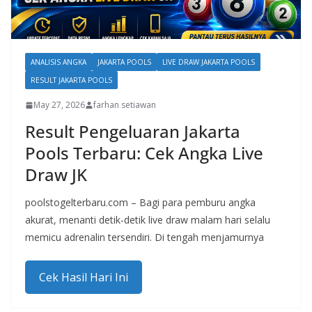
ANALISIS ANGKA
JAKARTA POOLS
LIVE DRAW JAKARTA POOLS
RESULT JAKARTA POOLS
May 27, 2026
farhan setiawan
Result Pengeluaran Jakarta
Pools Terbaru: Cek Angka Live
Draw JK
poolstogelterbaru.com – Bagi para pemburu angka
akurat, menanti detik-detik live draw malam hari selalu
memicu adrenalin tersendiri. Di tengah menjamurnya